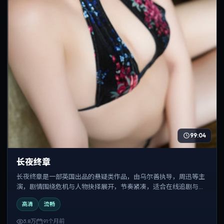
99:04
长夜终章
长夜终章是一部英国出品的悬疑类作品，由乌尔善执导，周迅等主
演，剧情围绕危机与人物抉择展开，节奏紧凑，适合在线追剧与反
复观看。
高清
流畅
3.8万
91个月前