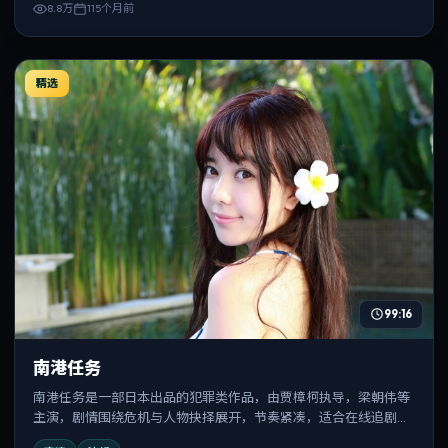
8.8万
115个月前
精选
99:16
南港任务
南港任务是一部日本出品的犯罪类作品，由贾樟柯执导，梁朝伟等
主演，剧情围绕危机与人物抉择展开，节奏紧凑，适合在线追剧与
反复观看。