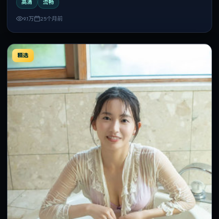
高清
流畅
9.1万
25个月前
精选