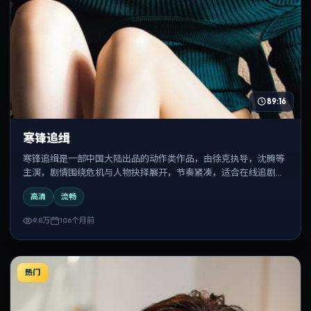
89:16
寒锋追缉
寒锋追缉是一部中国大陆出品的动作类作品，由徐克执导，沈腾等
主演，剧情围绕危机与人物抉择展开，节奏紧凑，适合在线追剧与
反复观看。
高清
流畅
9.8万
106个月前
热门