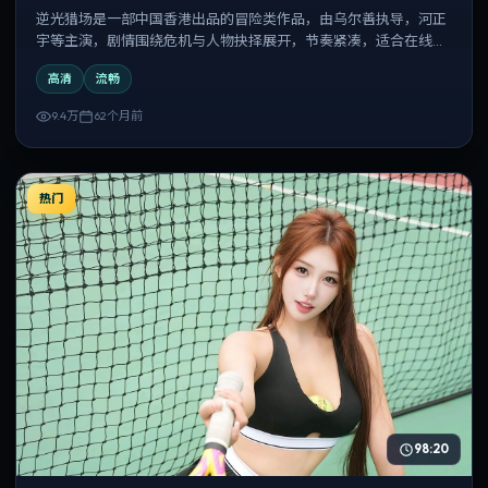
逆光猎场是一部中国香港出品的冒险类作品，由乌尔善执导，河正
宇等主演，剧情围绕危机与人物抉择展开，节奏紧凑，适合在线追
剧与反复观看。
高清
流畅
9.4万
62个月前
热门
98:20