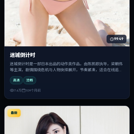
99:49
迷城倒计时
迷城倒计时是一部日本出品的动作类作品，由陈凯歌执导，梁朝伟
等主演，剧情围绕危机与人物抉择展开，节奏紧凑，适合在线追剧
与反复观看。
高清
流畅
7.6万
109个月前
最新