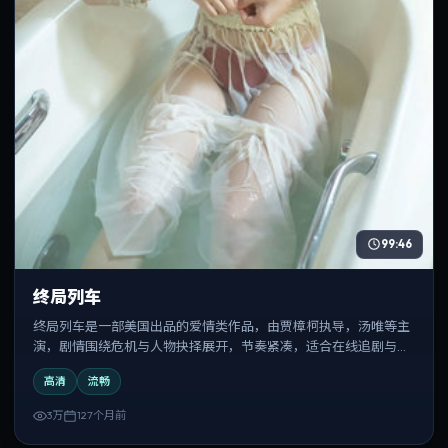
99:46
终局列车
终局列车是一部美国出品的爱情类作品，由贾樟柯执导，汤唯等主
演，剧情围绕危机与人物抉择展开，节奏紧凑，适合在线追剧与反
复观看。
高清
流畅
3万
127个月前