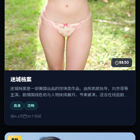
88:50
迷城档案
迷城档案是一部美国出品的惊悚类作品，由陈凯歌执导，刘亦菲等
主演，剧情围绕危机与人物抉择展开，节奏紧凑，适合在线追剧与
反复观看。
高清
流畅
4.6万
92个月前
最新