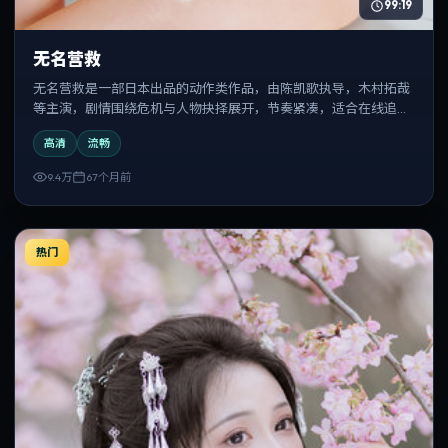
99:19
无名营救
无名营救是一部日本出品的动作类作品，由陈凯歌执导，木村拓哉
等主演，剧情围绕危机与人物抉择展开，节奏紧凑，适合在线追剧
与反复观看。
高清
流畅
9.4万
67个月前
热门