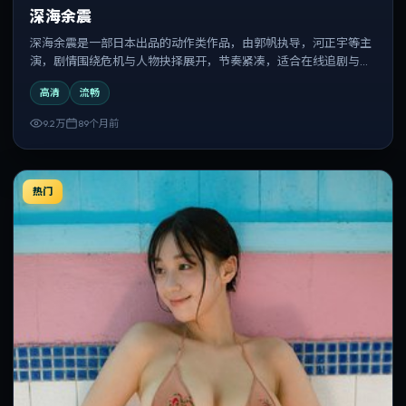
深海余震
深海余震是一部日本出品的动作类作品，由郭帆执导，河正宇等主
演，剧情围绕危机与人物抉择展开，节奏紧凑，适合在线追剧与反
复观看。
高清
流畅
9.2万
89个月前
热门