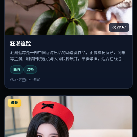
99:47
狂潮追踪
狂潮追踪是一部中国香港出品的动漫类作品，由贾樟柯执导，汤唯
等主演，剧情围绕危机与人物抉择展开，节奏紧凑，适合在线追剧
与反复观看。
高清
流畅
3.3万
116个月前
最新